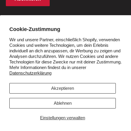
Cookie -Richtlinie
Studentenrabatt
Q&A
Händler werden
Land/Region
Deutschland (EUR €)
Cookie-Zustimmung
Wir und unsere Partner, einschließlich Shopify, verwenden
Cookies und weitere Technologien, um dein Erlebnis
Folgen Sie uns
individuell an dich anzupassen, dir Werbung zu zeigen und
Analysen durchzuführen. Wir nutzen Cookies und andere
Technologien für diese Zwecke nur mit deiner Zustimmung.
Mehr Informationen findest du in unserer
Datenschutzerklärung
Wir akzeptieren
Akzeptieren
Ablehnen
© 2026 VIVI
Einstellungen verwalten
Unterstützt von Shopify