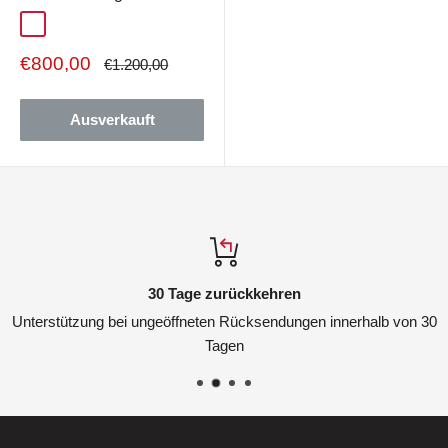
Schwarz
Weiß
Verkaufspreis
€800,00
Regulärer
€1.200,00
Preis
Ausverkauft
30 Tage zurückkehren
Unterstützung bei ungeöffneten Rücksendungen innerhalb von 30
Tagen