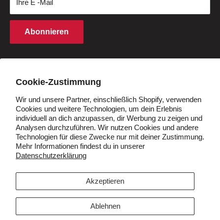
Ihre E -Mail
Kaufbedingungen
Finanzierung
Rechte an geistigem Eigentum
Partnerprogramm
Abonnieren
Cookie -Richtlinie
Studentenrabatt
Q&A
Händler werden
Land/Region
Deutschland (EUR €)
Cookie-Zustimmung
Wir und unsere Partner, einschließlich Shopify, verwenden
Cookies und weitere Technologien, um dein Erlebnis
Folgen Sie uns
individuell an dich anzupassen, dir Werbung zu zeigen und
Analysen durchzuführen. Wir nutzen Cookies und andere
Technologien für diese Zwecke nur mit deiner Zustimmung.
Mehr Informationen findest du in unserer
Datenschutzerklärung
Wir akzeptieren
Akzeptieren
Ablehnen