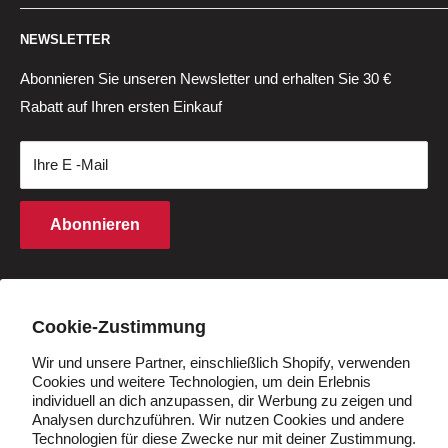
Elektrisches Klapprad
Versandrichtlinie
Suchen
Std:
NEWSLETTER
Fahrradzubehör
Garantierichtlinie
Hilfezentrum
Montag bis Freitag: 3–12 Uhr MEZ
Ersatzteile
Reton- und Rückerstattungspolitik
Track Order
Abonnieren Sie unseren Newsletter und erhalten Sie 30 €
Samstag-Sonntag: 4–11 Uhr MEZ
Rabatt auf Ihren ersten Einkauf
Fahrradbatterien
Datenschutzrichtlinie
Rückgabezentrum
(außer an Feiertagen)
Geschenkkarten
Geschäftsbedingungen
Zahlung
Ihre E -Mail
Kaufbedingungen
Finanzierung
Rechte an geistigem Eigentum
Partnerprogramm
Abonnieren
Cookie -Richtlinie
Studentenrabatt
Q&A
Händler werden
Land/Region
Deutschland (EUR €)
Cookie-Zustimmung
Wir und unsere Partner, einschließlich Shopify, verwenden
Cookies und weitere Technologien, um dein Erlebnis
Folgen Sie uns
individuell an dich anzupassen, dir Werbung zu zeigen und
Analysen durchzuführen. Wir nutzen Cookies und andere
Technologien für diese Zwecke nur mit deiner Zustimmung.