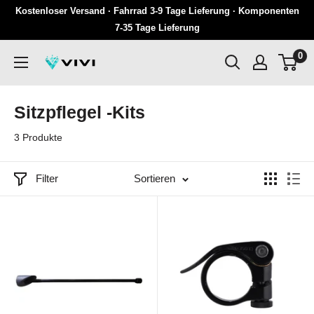
Überspringen
Kostenloser Versand · Fahrrad 3-9 Tage Lieferung · Komponenten
Sie
7-35 Tage Lieferung
zu
0
VIVI
Inhalten
Sitzpflegel -Kits
3 Produkte
Filter
Sortieren