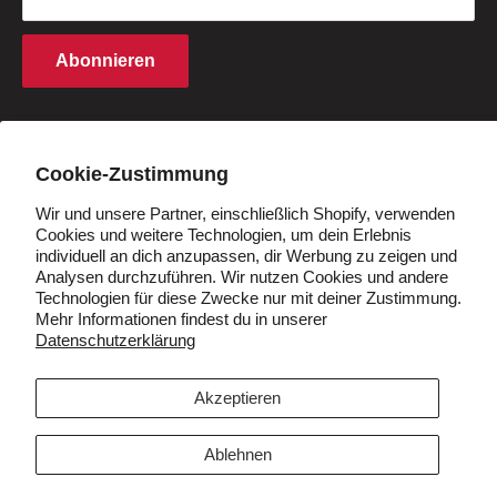
Finanzierung
Rechte an geistigem Eigentum
Partnerprogramm
Abonnieren
Cookie -Richtlinie
Studentenrabatt
Q&A
Händler werden
Land/Region
Deutschland (EUR €)
Cookie-Zustimmung
Wir und unsere Partner, einschließlich Shopify, verwenden
Cookies und weitere Technologien, um dein Erlebnis
Folgen Sie uns
individuell an dich anzupassen, dir Werbung zu zeigen und
Analysen durchzuführen. Wir nutzen Cookies und andere
Technologien für diese Zwecke nur mit deiner Zustimmung.
Mehr Informationen findest du in unserer
Datenschutzerklärung
Wir akzeptieren
Akzeptieren
Ablehnen
© 2026 VIVI