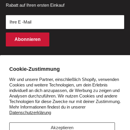
Samstag-Sonntag: 4–11 Uhr MEZ
Rabatt auf Ihren ersten Einkauf
Fahrradbatterien
Datenschutzrichtlinie
Rückgabezentrum
(außer an Feiertagen)
Geschenkkarten
Geschäftsbedingungen
Zahlung
Ihre E -Mail
Kaufbedingungen
Finanzierung
Rechte an geistigem Eigentum
Partnerprogramm
Abonnieren
Cookie -Richtlinie
Studentenrabatt
Q&A
Händler werden
Land/Region
Deutschland (EUR €)
Cookie-Zustimmung
Wir und unsere Partner, einschließlich Shopify, verwenden
Cookies und weitere Technologien, um dein Erlebnis
Folgen Sie uns
individuell an dich anzupassen, dir Werbung zu zeigen und
Analysen durchzuführen. Wir nutzen Cookies und andere
Technologien für diese Zwecke nur mit deiner Zustimmung.
Mehr Informationen findest du in unserer
Datenschutzerklärung
Wir akzeptieren
Akzeptieren