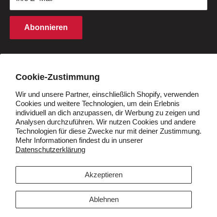
Kaufbedingungen
Finanzierung
Rechte an geistigem Eigentum
Partnerprogramm
Abonnieren
Cookie -Richtlinie
Studentenrabatt
Q&A
Händler werden
Land/Region
Deutschland (EUR €)
Cookie-Zustimmung
Wir und unsere Partner, einschließlich Shopify, verwenden
Cookies und weitere Technologien, um dein Erlebnis
Folgen Sie uns
individuell an dich anzupassen, dir Werbung zu zeigen und
Analysen durchzuführen. Wir nutzen Cookies und andere
Technologien für diese Zwecke nur mit deiner Zustimmung.
Mehr Informationen findest du in unserer
Datenschutzerklärung
Wir akzeptieren
Akzeptieren
Ablehnen
© 2026 VIVI