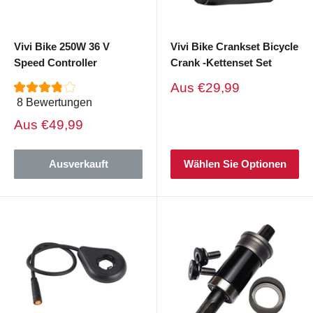
Vivi Bike 250W 36 V
Vivi Bike Crankset Bicycle
Speed ​​Controller
Crank -Kettenset Set
Verkaufspreis
Aus
€29,99
8 Bewertungen
Verkaufspreis
Aus
€49,99
Ausverkauft
Wählen Sie Optionen