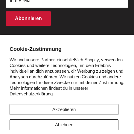
Ihre E -Mail
Kaufbedingungen
Finanzierung
Rechte an geistigem Eigentum
Partnerprogramm
Abonnieren
Cookie -Richtlinie
Studentenrabatt
Q&A
Händler werden
Land/Region
Deutschland (EUR €)
Cookie-Zustimmung
Wir und unsere Partner, einschließlich Shopify, verwenden
Cookies und weitere Technologien, um dein Erlebnis
Folgen Sie uns
individuell an dich anzupassen, dir Werbung zu zeigen und
Analysen durchzuführen. Wir nutzen Cookies und andere
Technologien für diese Zwecke nur mit deiner Zustimmung.
Mehr Informationen findest du in unserer
Datenschutzerklärung
Wir akzeptieren
Akzeptieren
Ablehnen