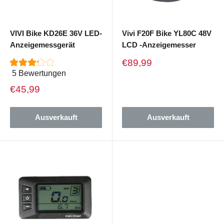
VIVI Bike KD26E 36V LED-
Vivi F20F Bike YL80C 48V
Anzeigemessgerät
LCD -Anzeigemesser
Verkaufspreis
€89,99
5 Bewertungen
Verkaufspreis
€45,99
Ausverkauft
Ausverkauft