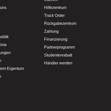
 uns
Hilfezentrum
Track Order
Rückgabezentrum
Zahlung
litik
Finanzierung
inie
Partnerprogramm
gungen
Studentenrabatt
n
Händler werden
igem Eigentum
e