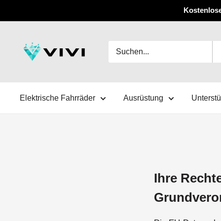
Überspringen
Kostenlose
Sie
zu
VIVI
Inhalten
Elektrische Fahrräder
Ausrüstung
Unterst
Ihre Recht
Grundvero