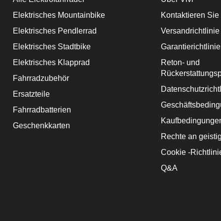
Elektrisches Mountainbike
Kontaktieren Sie
Elektrisches Pendlerrad
Versandrichtlinie
Elektrisches Stadtbike
Garantierichtlinie
Elektrisches Klapprad
Reton- und
Rückerstattungspo
Fahrradzubehör
Datenschutzrichtl
Ersatzteile
Geschäftsbedin
Fahrradbatterien
Kaufbedingunge
Geschenkkarten
Rechte an geist
Cookie -Richtlini
Q&A