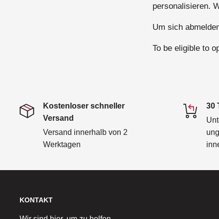
personalisieren. W
Um sich abmelden 
To be eligible to 
Kostenloser schneller
30 
Versand
Unt
Versand innerhalb von 2
ung
Werktagen
inn
KONTAKT
Wir sind hier, um zu helfen