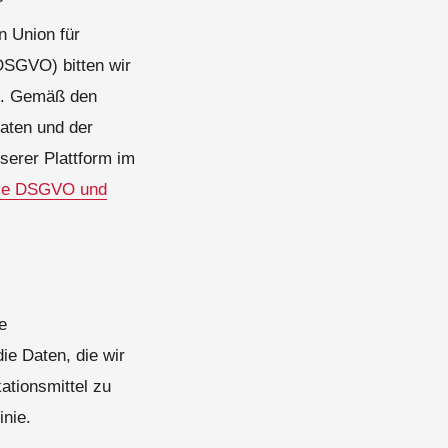
r
 Union für
DSGVO) bitten wir
g. Gemäß den
aten und der
serer Plattform im
die DSGVO und
e
ie Daten, die wir
ationsmittel zu
inie.