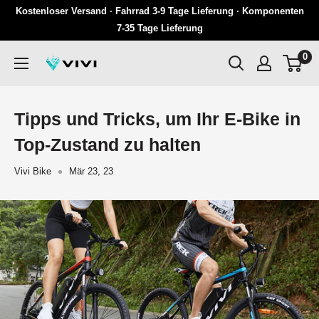
Überspringen
Kostenloser Versand · Fahrrad 3-9 Tage Lieferung · Komponenten
Sie
7-35 Tage Lieferung
zu
0
VIVI
Inhalten
Tipps und Tricks, um Ihr E-Bike in
Top-Zustand zu halten
Vivi Bike
Mär 23, 23