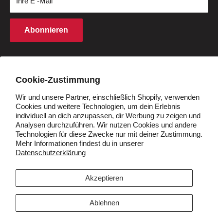
Ihre E -Mail
Kaufbedingungen
Finanzierung
Rechte an geistigem Eigentum
Partnerprogramm
Abonnieren
Cookie -Richtlinie
Studentenrabatt
Q&A
Händler werden
Land/Region
Deutschland (EUR €)
Cookie-Zustimmung
Wir und unsere Partner, einschließlich Shopify, verwenden
Cookies und weitere Technologien, um dein Erlebnis
Folgen Sie uns
individuell an dich anzupassen, dir Werbung zu zeigen und
Analysen durchzuführen. Wir nutzen Cookies und andere
Technologien für diese Zwecke nur mit deiner Zustimmung.
Mehr Informationen findest du in unserer
Datenschutzerklärung
Wir akzeptieren
Akzeptieren
Ablehnen