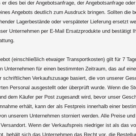
 er dies bei der Angebotsanfrage, der Angebotsanfrage oder
eines Angebots deutlich zum Ausdruck bringen. Sollten die b
hender Lagerbestände oder verspäteter Lieferung ersetzt 
nser Unternehmen per E-Mail Ersatzprodukte und bestätigt I
attung.
ebot (einschließlich etwaiger Transportkosten) gilt für 7 Tag
in Unternehmen für einen bestimmten Zeitraum, das auf eine
r schriftlichen Verkaufszusage basiert, die von unserer Ges
rten Personal ausgestellt oder überprüft wurde. Wenn die St
t und dem Käufer per Post zugesandt wird, bevor unser Gesch
annahme erhält, kann der als Festpreis innerhalb einer besti
 von unserem Unternehmen storniert werden. Alle Preise und
 Versandort. Wenn der Verkaufspreis niedriger ist als das v
ot, behält sich das Unternehmen das Recht vor, die Bestellu