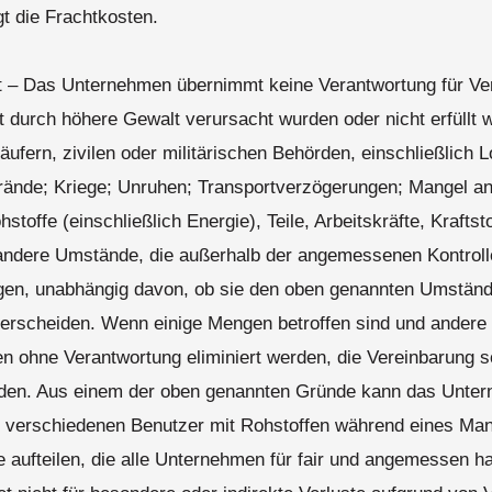
gt die Frachtkosten.
 – Das Unternehmen übernimmt keine Verantwortung für Verp
kt durch höhere Gewalt verursacht wurden oder nicht erfüllt 
ufern, zivilen oder militärischen Behörden, einschließlich 
Brände; Kriege; Unruhen; Transportverzögerungen; Mangel a
stoffe (einschließlich Energie), Teile, Arbeitskräfte, Kraftst
andere Umstände, die außerhalb der angemessenen Kontroll
gen, unabhängig davon, ob sie den oben genannten Umständ
terscheiden. Wenn einige Mengen betroffen sind und andere n
n ohne Verantwortung eliminiert werden, die Vereinbarung so
erden. Aus einem der oben genannten Gründe kann das Unte
 verschiedenen Benutzer mit Rohstoffen während eines Man
e aufteilen, die alle Unternehmen für fair und angemessen h