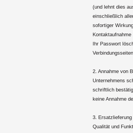
(und lehnt dies au
einschließlich al
sofortiger Wirkun
Kontaktaufnahme 
Ihr Passwort lösc
Verbindungsseiten
2. Annahme von Be
Unternehmens schri
schriftlich bestät
keine Annahme des
3. Ersatzlieferun
Qualität und Funk