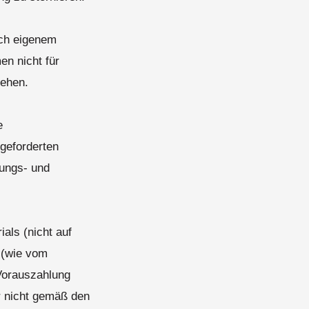
ach eigenem
en nicht für
tehen.
e
geforderten
kungs- und
als (nicht auf
t (wie vom
 Vorauszahlung
r nicht gemäß den