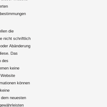
hrten
tzbestimmungen
llen die
 nicht schriftlich
g oder Abänderung
diese. Das
n des
ehmen keine
r Website
rmationen können
 keine
uf dem neuesten
 gewährleisten