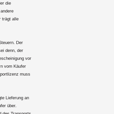
er die
 andere
trägt alle
Steuern. Der
ei denn, der
bescheinigung vor
rn vom Käufer
xportlizenz muss
gte Lieferung an
fer über.
 des Transports