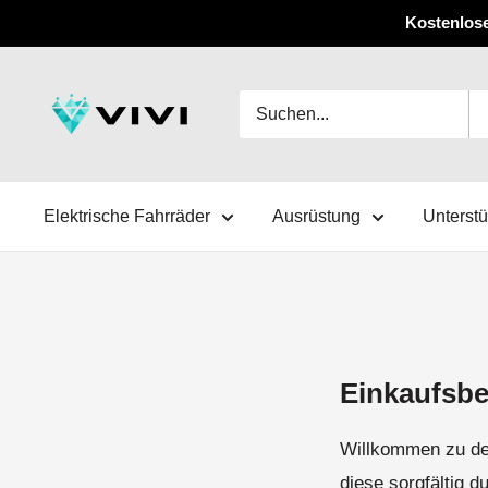
Überspringen
Kostenlose
Sie
zu
VIVI
Inhalten
Elektrische Fahrräder
Ausrüstung
Unterst
Einkaufsb
Willkommen zu den
diese sorgfältig 