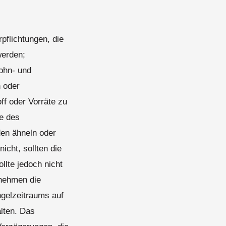
flichtungen, die
werden;
Lohn- und
n oder
off oder Vorräte zu
e des
en ähneln oder
icht, sollten die
llte jedoch nicht
rnehmen die
gelzeitraums auf
alten. Das