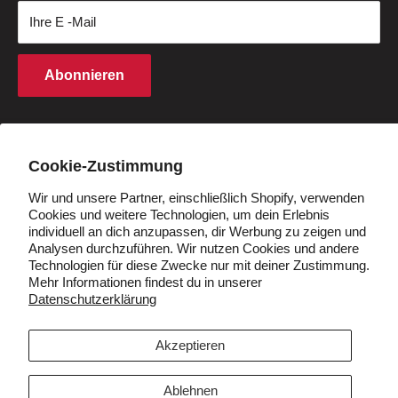
Ihre E -Mail
Kaufbedingungen
Finanzierung
Rechte an geistigem Eigentum
Partnerprogramm
Abonnieren
Cookie -Richtlinie
Studentenrabatt
Q&A
Händler werden
Land/Region
Deutschland (EUR €)
Cookie-Zustimmung
Wir und unsere Partner, einschließlich Shopify, verwenden
Cookies und weitere Technologien, um dein Erlebnis
Folgen Sie uns
individuell an dich anzupassen, dir Werbung zu zeigen und
Analysen durchzuführen. Wir nutzen Cookies und andere
Technologien für diese Zwecke nur mit deiner Zustimmung.
Mehr Informationen findest du in unserer
Datenschutzerklärung
Wir akzeptieren
Akzeptieren
Ablehnen