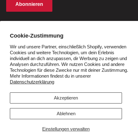
Abonnieren
Cookie -Richtlinie
Studentenrabatt
Q&A
Händler werden
Land/Region
Deutschland (EUR €)
Cookie-Zustimmung
Wir und unsere Partner, einschließlich Shopify, verwenden
Cookies und weitere Technologien, um dein Erlebnis
Folgen Sie uns
individuell an dich anzupassen, dir Werbung zu zeigen und
Analysen durchzuführen. Wir nutzen Cookies und andere
Technologien für diese Zwecke nur mit deiner Zustimmung.
Mehr Informationen findest du in unserer
Datenschutzerklärung
Wir akzeptieren
Akzeptieren
Ablehnen
© 2026 VIVI
Einstellungen verwalten
Unterstützt von Shopify