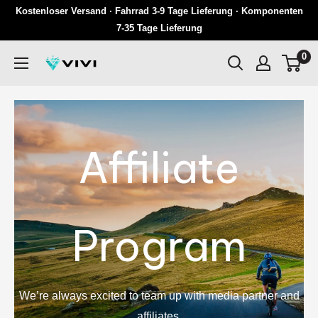
Überspringen
Kostenloser Versand · Fahrrad 3-9 Tage Lieferung · Komponenten
Sie
7-35 Tage Lieferung
zu
0
VIVI
Inhalten
Affiliate
Program
We’re always excited to team up with media partner and
affiliates.