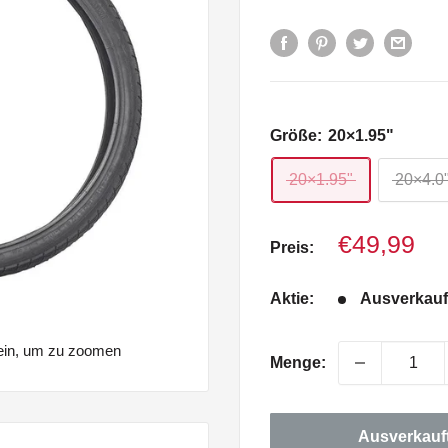
Größe:
20×1.95"
20×1.95"
20×4.0
Verkaufsp
€49,99
Preis:
Aktie:
Ausverkauf
 ein, um zu zoomen
Menge:
Ausverkauf