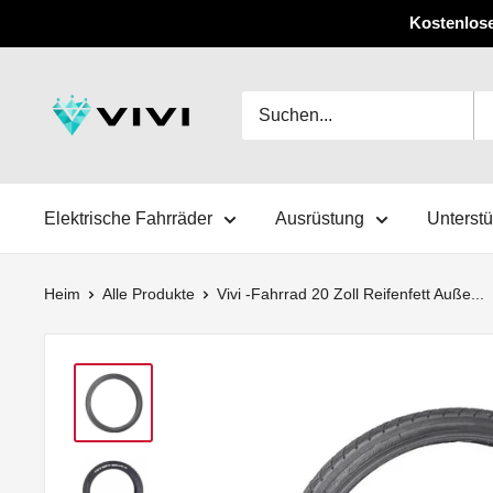
Überspringen
Kostenlose
Sie
zu
VIVI
Inhalten
Elektrische Fahrräder
Ausrüstung
Unterst
Heim
Alle Produkte
Vivi -Fahrrad 20 Zoll Reifenfett Auße...