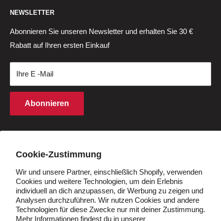
Versandrichtlinie
Suchen
Std:
NEWSLETTER
Fahrradzubehör
Garantierichtlinie
Hilfezentrum
Montag bis Freitag: 3–12 Uhr MEZ
Ersatzteile
Reton- und Rückerstattungspolitik
Track Order
Abonnieren Sie unseren Newsletter und erhalten Sie 30 €
Samstag-Sonntag: 4–11 Uhr MEZ
Rabatt auf Ihren ersten Einkauf
Fahrradbatterien
Datenschutzrichtlinie
Rückgabezentrum
(außer an Feiertagen)
Geschenkkarten
Geschäftsbedingungen
Zahlung
Ihre E -Mail
Kaufbedingungen
Finanzierung
Rechte an geistigem Eigentum
Partnerprogramm
Abonnieren
Cookie -Richtlinie
Studentenrabatt
Q&A
Händler werden
Land/Region
Deutschland (EUR €)
Cookie-Zustimmung
Wir und unsere Partner, einschließlich Shopify, verwenden
Cookies und weitere Technologien, um dein Erlebnis
Folgen Sie uns
individuell an dich anzupassen, dir Werbung zu zeigen und
Analysen durchzuführen. Wir nutzen Cookies und andere
Technologien für diese Zwecke nur mit deiner Zustimmung.
Mehr Informationen findest du in unserer