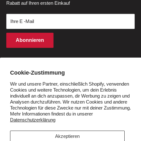
Rabatt auf Ihren ersten Einkauf
Fahrradbatterien
Datenschutzrichtlinie
Rückgabezentrum
(außer an Feiertagen)
Geschenkkarten
Geschäftsbedingungen
Zahlung
Ihre E -Mail
Kaufbedingungen
Finanzierung
Rechte an geistigem Eigentum
Partnerprogramm
Abonnieren
Cookie -Richtlinie
Studentenrabatt
Q&A
Händler werden
Land/Region
Deutschland (EUR €)
Cookie-Zustimmung
Wir und unsere Partner, einschließlich Shopify, verwenden
Folgen Sie uns
Cookies und weitere Technologien, um dein Erlebnis
individuell an dich anzupassen, dir Werbung zu zeigen und
Analysen durchzuführen. Wir nutzen Cookies und andere
Technologien für diese Zwecke nur mit deiner Zustimmung.
Mehr Informationen findest du in unserer
Datenschutzerklärung
Wir akzeptieren
Akzeptieren