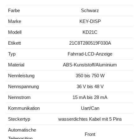
Farbe
Schwarz
Marke
KEY-DISP
Modell
KD21C
Etikett
21C8T280519F030A
Typ
Fahrrad-LCD-Anzeige
Material
ABS-Kunststoff/Aluminium
Nennleistung
350 bis 750 W
Nennspannung
36 V bis 48 V
Nennstrom
15 mA bis 28 mA
Kommunikation
Uart/Can
Steckertyp
wasserdichtes Kabel mit 5 Pins
Automatische
Front
Teileposition