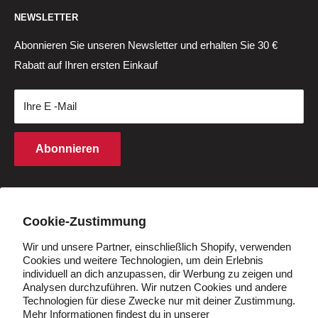
Suchen
Std:
NEWSLETTER
Fahrradzubehör
Garantierichtlinie
Hilfezentrum
Montag bis Freitag: 3–12 Uhr MEZ
Ersatzteile
Reton- und Rückerstattungspolitik
Track Order
Abonnieren Sie unseren Newsletter und erhalten Sie 30 €
Samstag-Sonntag: 4–11 Uhr MEZ
Rabatt auf Ihren ersten Einkauf
Fahrradbatterien
Datenschutzrichtlinie
Rückgabezentrum
(außer an Feiertagen)
Geschenkkarten
Geschäftsbedingungen
Zahlung
Ihre E -Mail
Kaufbedingungen
Finanzierung
Rechte an geistigem Eigentum
Partnerprogramm
Abonnieren
Cookie -Richtlinie
Studentenrabatt
Q&A
Händler werden
Land/Region
Deutschland (EUR €)
Cookie-Zustimmung
Wir und unsere Partner, einschließlich Shopify, verwenden
Cookies und weitere Technologien, um dein Erlebnis
Folgen Sie uns
individuell an dich anzupassen, dir Werbung zu zeigen und
Analysen durchzuführen. Wir nutzen Cookies und andere
Technologien für diese Zwecke nur mit deiner Zustimmung.
Mehr Informationen findest du in unserer