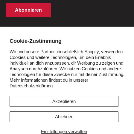
Rechte an geistigem Eigentum
Partnerprogramm
Abonnieren
Cookie -Richtlinie
Studentenrabatt
Q&A
Händler werden
Land/Region
Deutschland (EUR €)
Cookie-Zustimmung
Wir und unsere Partner, einschließlich Shopify, verwenden
Cookies und weitere Technologien, um dein Erlebnis
Folgen Sie uns
individuell an dich anzupassen, dir Werbung zu zeigen und
Analysen durchzuführen. Wir nutzen Cookies und andere
Technologien für diese Zwecke nur mit deiner Zustimmung.
Mehr Informationen findest du in unserer
Datenschutzerklärung
Wir akzeptieren
Akzeptieren
Ablehnen
© 2026 VIVI
Einstellungen verwalten
Unterstützt von Shopify